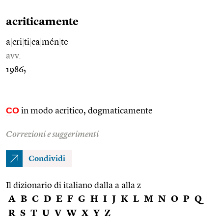
acriticamente
a
|
cri
|
ti
|
ca
|
mén
|
te
avv.
1986;
CO
in modo acritico, dogmaticamente
Correzioni e suggerimenti
Condividi
Il dizionario di italiano dalla a alla z
A
B
C
D
E
F
G
H
I
J
K
L
M
N
O
P
Q
R
S
T
U
V
W
X
Y
Z