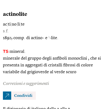
actinolite
ac
|
ti
|
no
|
lì
|
te
s.f.
1
1892; comp. di actino- e
-lite.
TS
mineral.
minerale del gruppo degli anfiboli monoclini , che si
presenta in aggregati di cristalli fibrosi di colore
variabile dal grigioverde al verde scuro
Correzioni e suggerimenti
Condividi
Il dizionario di italiano dalla a alla z