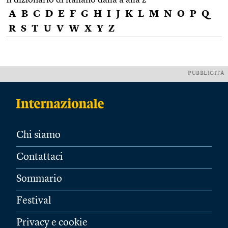
A
B
C
D
E
F
G
H
I
J
K
L
M
N
O
P
Q
R
S
T
U
V
W
X
Y
Z
PUBBLICITÀ
Chi siamo
Contattaci
Sommario
Festival
Privacy e cookie