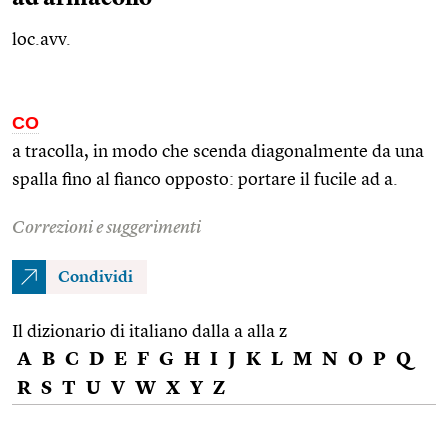
loc.avv.
CO
a tracolla, in modo che scenda diagonalmente da una
spalla fino al fianco opposto: portare il fucile ad a.
Correzioni e suggerimenti
Condividi
Il dizionario di italiano dalla a alla z
A
B
C
D
E
F
G
H
I
J
K
L
M
N
O
P
Q
R
S
T
U
V
W
X
Y
Z