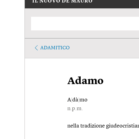
IL NUOVO DE MAURO
ADAMITICO
Adamo
A
|
dà
|
mo
n.p.m.
nella tradizione giudeocristi