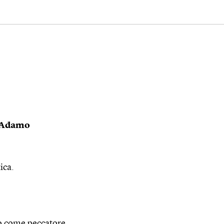
d’Adamo
ica.
o come peccatore