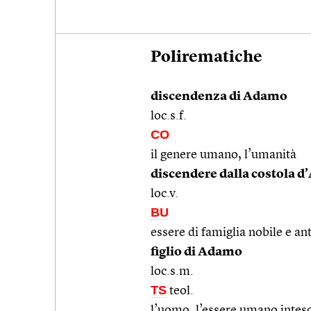
Polirematiche
discendenza di Adamo
loc.s.f.
CO
il genere umano, l’umanità
discendere dalla costola 
loc.v.
BU
essere di famiglia nobile e ant
figlio di Adamo
loc.s.m.
TS
teol.
l’uomo, l’essere umano intes