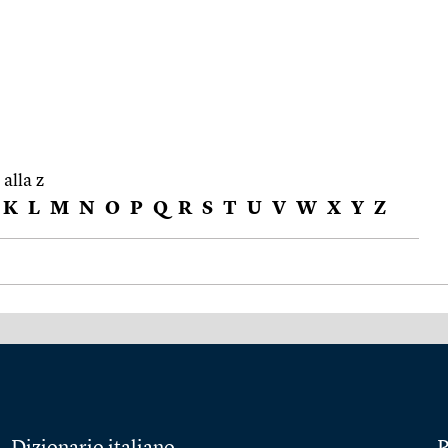
 alla z
K
L
M
N
O
P
Q
R
S
T
U
V
W
X
Y
Z