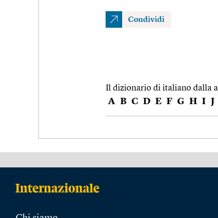
Condividi
Il dizionario di italiano dalla a
A
B
C
D
E
F
G
H
I
J