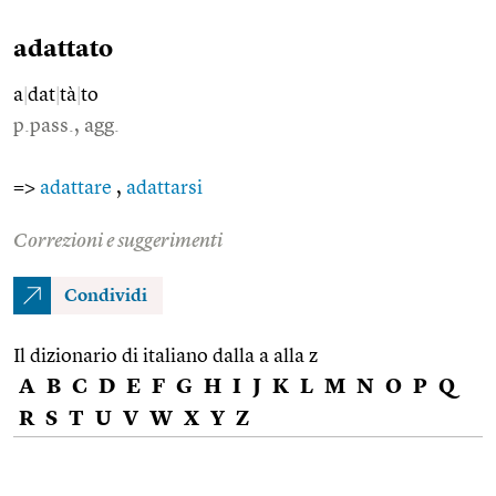
adattato
a
|
dat
|
tà
|
to
p.pass., agg.
=>
adattare
,
adattarsi
Correzioni e suggerimenti
Condividi
Il dizionario di italiano dalla a alla z
A
B
C
D
E
F
G
H
I
J
K
L
M
N
O
P
Q
R
S
T
U
V
W
X
Y
Z