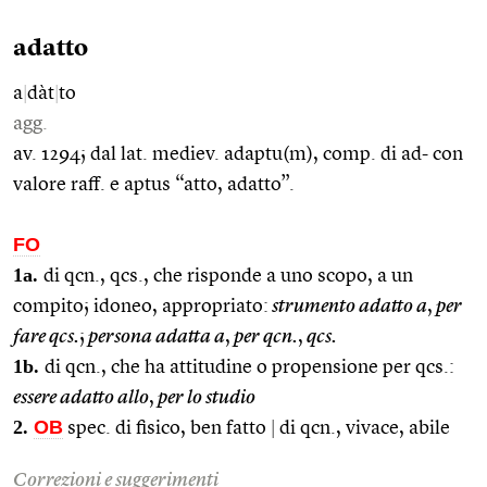
adatto
a
|
dàt
|
to
agg.
av. 1294; dal lat. mediev. adaptu(m), comp. di ad- con
valore raff. e aptus “atto, adatto”.
FO
1a.
di qcn., qcs., che risponde a uno scopo, a un
compito; idoneo, appropriato:
strumento adatto a
,
per
fare qcs.
;
persona adatta a
,
per qcn.
,
qcs.
1b.
di qcn., che ha attitudine o propensione per qcs.:
essere adatto allo
,
per lo studio
2.
OB
spec. di fisico, ben fatto
|
di qcn., vivace, abile
Correzioni e suggerimenti