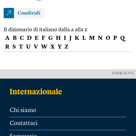
Condividi
Il dizionario di italiano dalla a alla z
A
B
C
D
E
F
G
H
I
J
K
L
M
N
O
P
Q
R
S
T
U
V
W
X
Y
Z
PUBBLICITÀ
Chi siamo
Contattaci