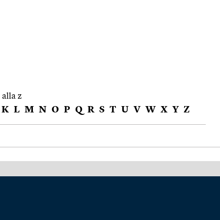
 alla z
K
L
M
N
O
P
Q
R
S
T
U
V
W
X
Y
Z