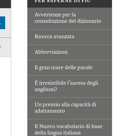
PER SAPERNE DI PIÙ
Avvertenze per la
consultazione del dizionario
A
Ricerca avanzata
Abbreviazioni
Il gran mare delle parole
È irresistibile l’ascesa degli
anglismi?
Un premio alla capacità di
adattamento
Il Nuovo vocabolario di base
della lingua italiana