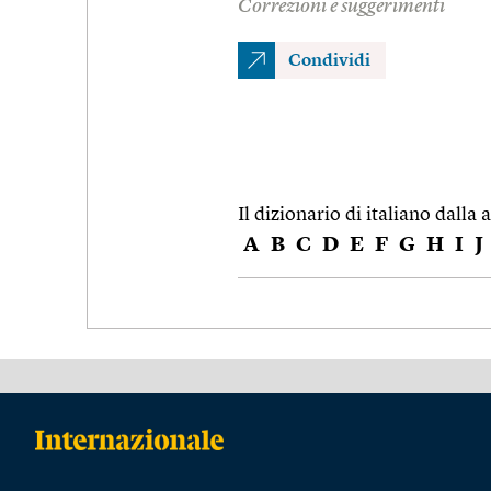
Correzioni e suggerimenti
Condividi
Il dizionario di italiano dalla a
A
B
C
D
E
F
G
H
I
J