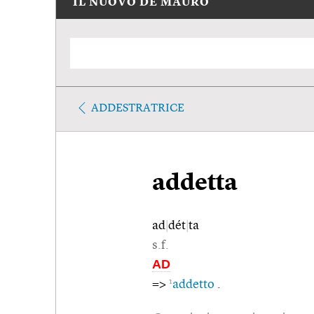
IL NUOVO DE MAURO
ADDESTRATRICE
addetta
ad
|
dét
|
ta
s.f.
AD
1
=>
addetto
.