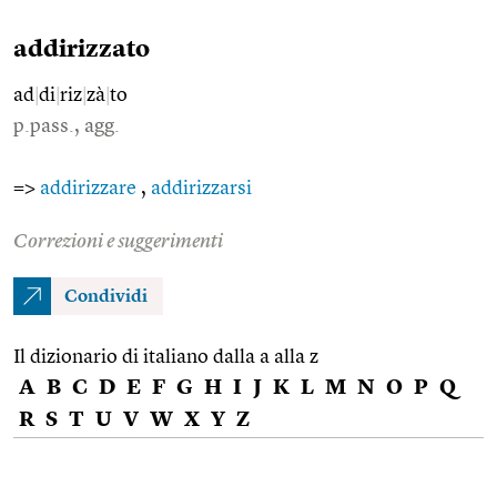
addirizzato
ad
|
di
|
riz
|
zà
|
to
p.pass., agg.
=>
addirizzare
,
addirizzarsi
Correzioni e suggerimenti
Condividi
Il dizionario di italiano dalla a alla z
A
B
C
D
E
F
G
H
I
J
K
L
M
N
O
P
Q
R
S
T
U
V
W
X
Y
Z