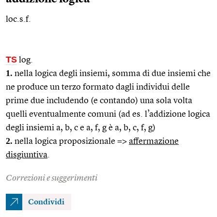
loc.s.f.
TS
log.
1.
nella logica degli insiemi, somma di due insiemi che
ne produce un terzo formato dagli individui delle
prime due includendo (e contando) una sola volta
quelli eventualmente comuni (ad
es.
l’addizione logica
degli insiemi a, b, c e a, f, g è a, b, c, f, g)
2.
nella logica proposizionale =>
affermazione
disgiuntiva
.
Correzioni e suggerimenti
Condividi