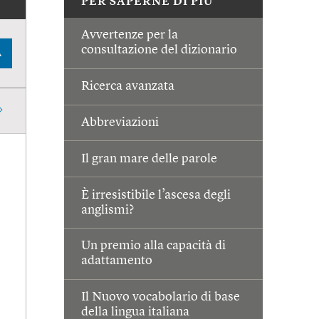
PER SAPERNE DI PIÙ
Avvertenze per la
consultazione del dizionario
A
Ricerca avanzata
Abbreviazioni
Il gran mare delle parole
È irresistibile l’ascesa degli
anglismi?
Un premio alla capacità di
adattamento
Il Nuovo vocabolario di base
della lingua italiana