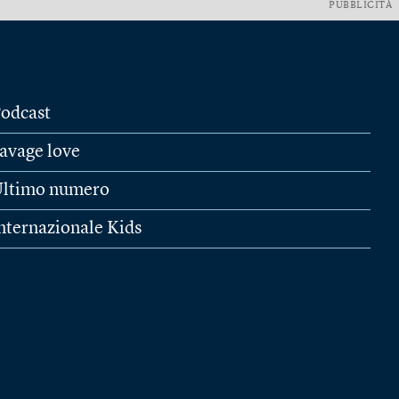
PUBBLICITÀ
odcast
avage love
ltimo numero
nternazionale Kids