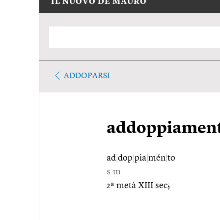
IL NUOVO DE MAURO
ADDOPARSI
addoppiamen
ad
|
dop
|
pia
|
mén
|
to
s.m.
2ª metà XIII sec;