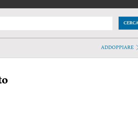
CERC
ADDOPPIARE
to