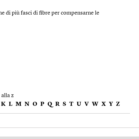
one di più fasci di fibre per compensarne le
 alla z
K
L
M
N
O
P
Q
R
S
T
U
V
W
X
Y
Z