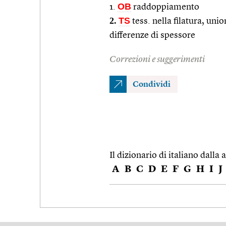
OB
1.
raddoppiamento
2.
TS
tess. nella filatura, uni
differenze di spessore
Correzioni e suggerimenti
Condividi
Il dizionario di italiano dalla a
A
B
C
D
E
F
G
H
I
J