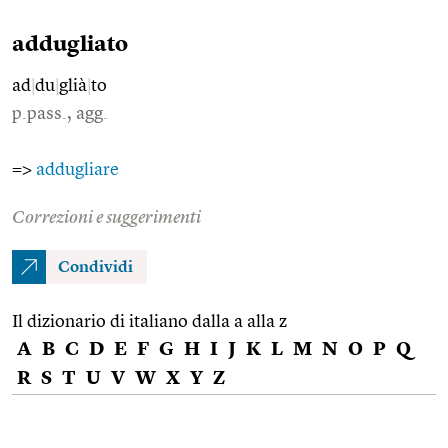
addugliato
ad
|
du
|
glià
|
to
p.pass., agg.
=>
addugliare
Correzioni e suggerimenti
Condividi
Il dizionario di italiano dalla a alla z
A
B
C
D
E
F
G
H
I
J
K
L
M
N
O
P
Q
R
S
T
U
V
W
X
Y
Z