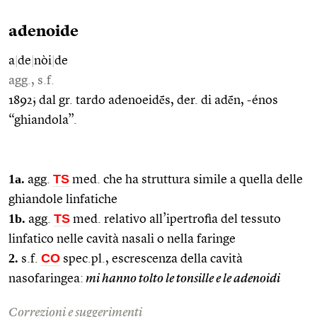
adenoide
a
|
de
|
nòi
|
de
agg., s.f.
1892; dal gr. tardo adenoeidḗs, der. di adḗn, -énos
“ghiandola”.
1a.
TS
agg.
med. che ha struttura simile a quella delle
ghiandole linfatiche
1b.
TS
agg.
med. relativo all’ipertrofia del tessuto
linfatico nelle cavità nasali o nella faringe
2.
CO
s.f.
spec.pl., escrescenza della cavità
nasofaringea:
mi hanno tolto le tonsille e le adenoidi
Correzioni e suggerimenti