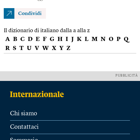
Condividi
Il dizionario di italiano dalla a alla z
A
B
C
D
E
F
G
H
I
J
K
L
M
N
O
P
Q
R
S
T
U
V
W
X
Y
Z
PUBBLICITÀ
Chi siamo
Contattaci