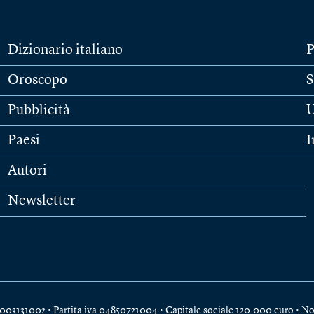
Dizionario italiano
P
Oroscopo
S
Pubblicità
U
Paesi
I
Autori
Newsletter
e 04003131002 • Partita iva 04850721004 • Capitale sociale 120.000 euro •
No