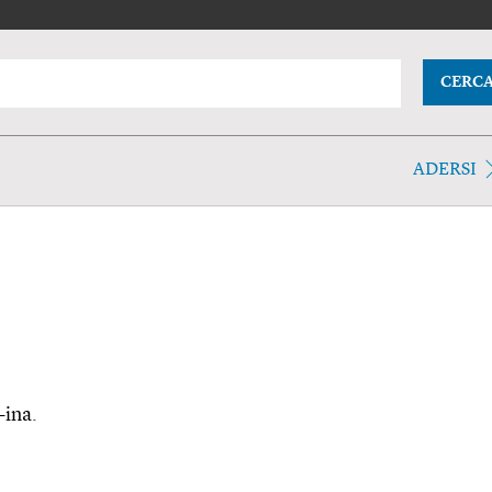
CERC
ADERSI
-ina.