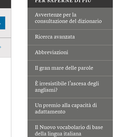
PER SAPERNE DI PIÙ
Avvertenze per la
consultazione del dizionario
A
Ricerca avanzata
Abbreviazioni
Il gran mare delle parole
È irresistibile l’ascesa degli
anglismi?
Un premio alla capacità di
adattamento
Il Nuovo vocabolario di base
della lingua italiana