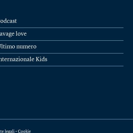
odcast
avage love
ltimo numero
nternazionale Kids
te legali
•
Cookie