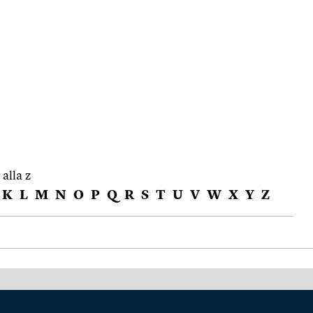
 alla z
K
L
M
N
O
P
Q
R
S
T
U
V
W
X
Y
Z