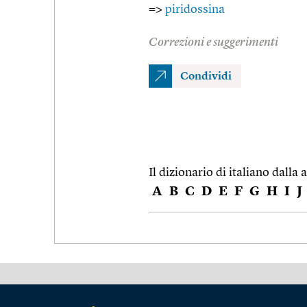
=>
piridossina
Correzioni e suggerimenti
Condividi
Il dizionario di italiano dalla a
A
B
C
D
E
F
G
H
I
J