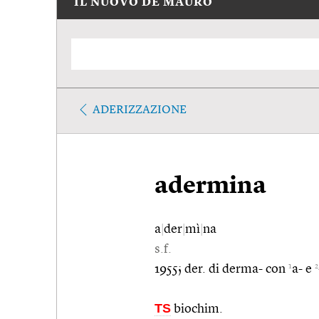
IL NUOVO DE MAURO
ADERIZZAZIONE
adermina
a
|
der
|
mì
|
na
s.f.
1
2
1955; der. di derma- con
a- e
TS
biochim.