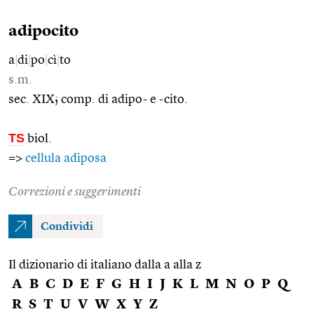
adipocito
a
|
di
|
po
|
cì
|
to
s.m.
sec. XIX; comp. di adipo- e -cito.
TS
biol.
=>
cellula adiposa
Correzioni e suggerimenti
Condividi
Il dizionario di italiano dalla a alla z
A
B
C
D
E
F
G
H
I
J
K
L
M
N
O
P
Q
R
S
T
U
V
W
X
Y
Z