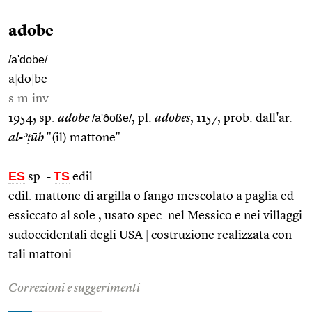
adobe
/a'dobe/
a
|
do
|
be
s.m.inv.
1954; sp.
adobe
/a'ðoße/
, pl.
adobes
, 1157, prob. dall'ar.
al-ʾṭūb
"(il) mattone".
ES
TS
sp.
-
edil.
edil. mattone di argilla o fango mescolato a paglia ed
essiccato al sole , usato spec. nel Messico e nei villaggi
sudoccidentali degli USA
|
costruzione realizzata con
tali mattoni
Correzioni e suggerimenti