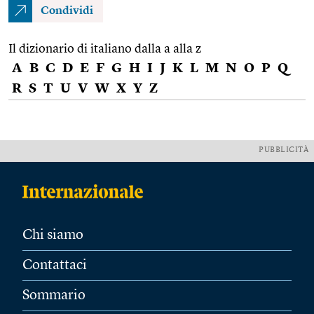
Condividi
Il dizionario di italiano dalla a alla z
A
B
C
D
E
F
G
H
I
J
K
L
M
N
O
P
Q
R
S
T
U
V
W
X
Y
Z
PUBBLICITÀ
Chi siamo
Contattaci
Sommario