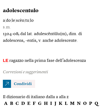
adolescentulo
a
|
do
|
le
|
scèn
|
tu
|
lo
s.m.
1304-08; dal lat. adulescĕntŭlu(m), dim. di
adolescens, -entis, v. anche adolescente.
LE
ragazzo nella prima fase dell’adolescenza
Correzioni e suggerimenti
Condividi
Il dizionario di italiano dalla a alla z
A
B
C
D
E
F
G
H
I
J
K
L
M
N
O
P
Q