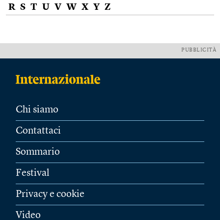
R
S
T
U
V
W
X
Y
Z
PUBBLICITÀ
Chi siamo
Contattaci
Sommario
Festival
Privacy e cookie
Video