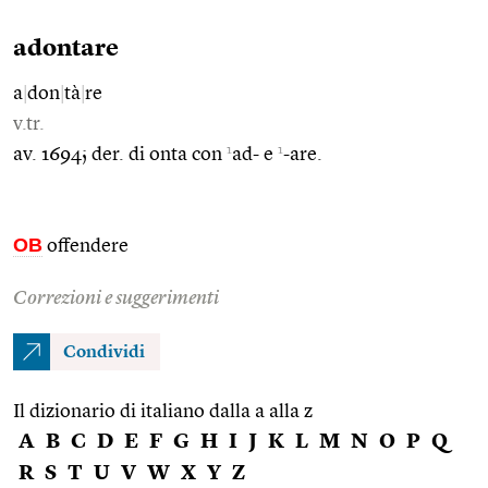
adontare
a
|
don
|
tà
|
re
v.tr.
1
1
av. 1694; der. di onta con
ad- e
-are.
OB
offendere
Correzioni e suggerimenti
Condividi
Il dizionario di italiano dalla a alla z
A
B
C
D
E
F
G
H
I
J
K
L
M
N
O
P
Q
R
S
T
U
V
W
X
Y
Z