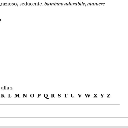
grazioso, seducente:
bambino adorabile
,
maniere
o
 alla z
K
L
M
N
O
P
Q
R
S
T
U
V
W
X
Y
Z