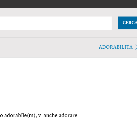
CERC
ADORABILITA
rdo adorabĭle(m), v. anche adorare.