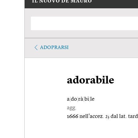
IL NUOVO DE MAURO
ADOPRARSI
adorabile
a
|
do
|
rà
|
bi
|
le
agg.
1666 nell'accez. 2; dal lat. ta