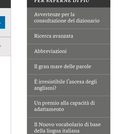
PER SAPERNE DI PIÙ
Avvertenze per la
consultazione del dizionario
A
Ricerca avanzata
Abbreviazioni
Il gran mare delle parole
È irresistibile l’ascesa degli
anglismi?
Un premio alla capacità di
adattamento
Il Nuovo vocabolario di base
della lingua italiana