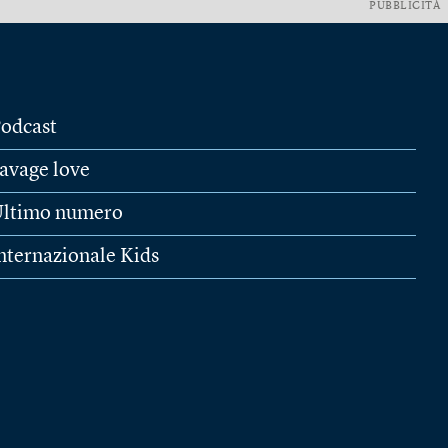
PUBBLICITÀ
odcast
avage love
ltimo numero
nternazionale Kids