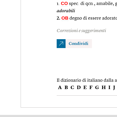
CO
1.
spec. di qcn., amabile, 
adorabili
2.
OB
degno di essere adorat
Correzioni e suggerimenti
Condividi
Il dizionario di italiano dalla a
A
B
C
D
E
F
G
H
I
J