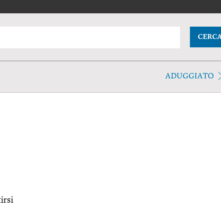
CERC
ADUGGIATO
tirsi