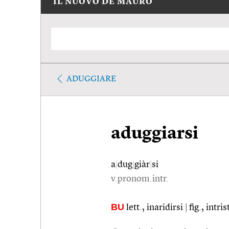
IL NUOVO DE MAURO
ADUGGIARE
aduggiarsi
a
|
dug
|
giàr
|
si
v.pronom.intr.
BU
lett., inaridirsi
|
fig., intris