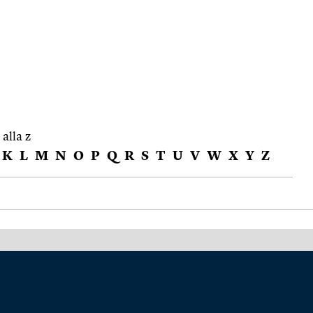
 alla z
K
L
M
N
O
P
Q
R
S
T
U
V
W
X
Y
Z