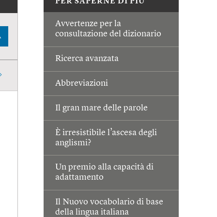
PER SAPERNE DI PIÙ
Avvertenze per la
consultazione del dizionario
A
Ricerca avanzata
Abbreviazioni
Il gran mare delle parole
È irresistibile l’ascesa degli
anglismi?
Un premio alla capacità di
adattamento
Il Nuovo vocabolario di base
della lingua italiana