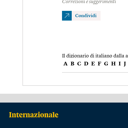
Correzioni e suggerimenti
Condividi
Il dizionario di italiano dalla a
A
B
C
D
E
F
G
H
I
J