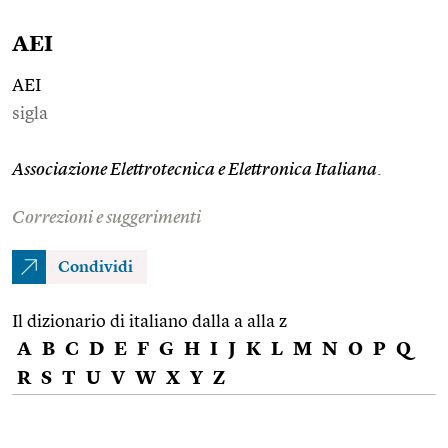
AEI
AEI
sigla
Associazione Elettrotecnica e Elettronica Italiana
.
Correzioni e suggerimenti
Condividi
Il dizionario di italiano dalla a alla z
A
B
C
D
E
F
G
H
I
J
K
L
M
N
O
P
Q
R
S
T
U
V
W
X
Y
Z