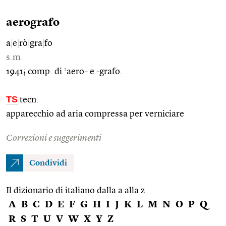
aerografo
a
|
e
|
rò
|
gra
|
fo
s.m.
1
1941; comp. di
aero- e -grafo.
TS
tecn.
apparecchio ad aria compressa per verniciare
Correzioni e suggerimenti
Condividi
Il dizionario di italiano dalla a alla z
A
B
C
D
E
F
G
H
I
J
K
L
M
N
O
P
Q
R
S
T
U
V
W
X
Y
Z