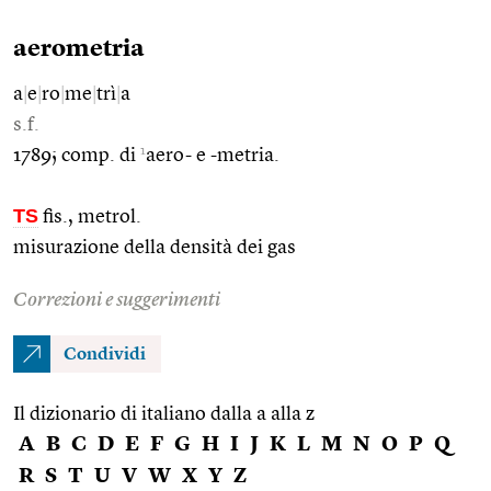
aerometria
a
|
e
|
ro
|
me
|
trì
|
a
s.f.
1
1789; comp. di
aero- e -metria.
TS
fis., metrol.
misurazione della densità dei gas
Correzioni e suggerimenti
Condividi
Il dizionario di italiano dalla a alla z
A
B
C
D
E
F
G
H
I
J
K
L
M
N
O
P
Q
R
S
T
U
V
W
X
Y
Z