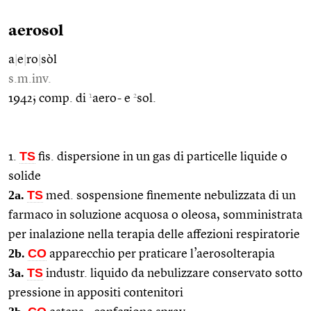
aerosol
a
|
e
|
ro
|
sòl
s.m.inv.
1
2
1942; comp. di
aero- e
sol.
TS
1.
fis. dispersione in un gas di particelle liquide o
solide
2a.
TS
med. sospensione finemente nebulizzata di un
farmaco in soluzione acquosa o oleosa, somministrata
per inalazione nella terapia delle affezioni respiratorie
2b.
CO
apparecchio per praticare l’aerosolterapia
3a.
TS
industr. liquido da nebulizzare conservato sotto
pressione in appositi contenitori