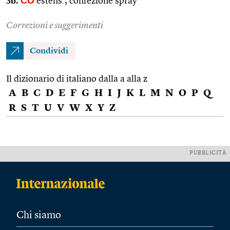
3b.
CO
estens., confezione spray
Correzioni e suggerimenti
Condividi
Il dizionario di italiano dalla a alla z
A
B
C
D
E
F
G
H
I
J
K
L
M
N
O
P
Q
R
S
T
U
V
W
X
Y
Z
PUBBLICITÀ
Chi siamo