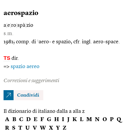
aerospazio
a
|
e
|
ro
|
spà
|
zio
s.m.
1
1981; comp. di
aero- e spazio, cfr. ingl. aero-space.
TS
dir.
=>
spazio aereo
Correzioni e suggerimenti
Condividi
Il dizionario di italiano dalla a alla z
A
B
C
D
E
F
G
H
I
J
K
L
M
N
O
P
Q
R
S
T
U
V
W
X
Y
Z