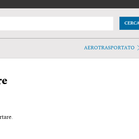
CERC
AEROTRASPORTATO
re
rtare.