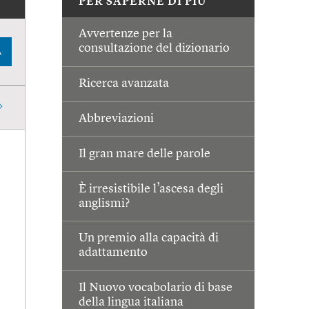
PER SAPERNE DI PIÙ
Avvertenze per la
consultazione del dizionario
A
Ricerca avanzata
Abbreviazioni
Il gran mare delle parole
È irresistibile l’ascesa degli
anglismi?
Un premio alla capacità di
adattamento
Il Nuovo vocabolario di base
della lingua italiana