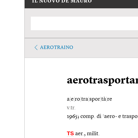
IL NUOVO DE MAURO
AEROTRAINO
aerotrasporta
a
|
e
|
ro
|
tra
|
spor
|
tà
|
re
v.tr.
2
1965; comp. di
aero- e traspo
TS
aer., milit.