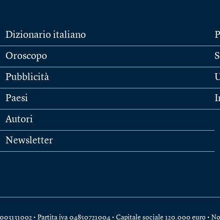
Dizionario italiano
P
Oroscopo
S
Pubblicità
U
Paesi
I
Autori
Newsletter
e 04003131002 • Partita iva 04850721004 • Capitale sociale 120.000 euro •
No