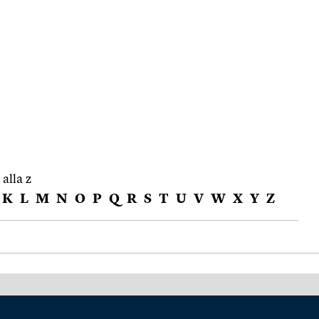
 alla z
K
L
M
N
O
P
Q
R
S
T
U
V
W
X
Y
Z