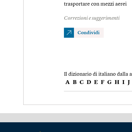
trasportare con mezzi aerei
Correzioni e suggerimenti
Condividi
Il dizionario di italiano dalla a
A
B
C
D
E
F
G
H
I
J