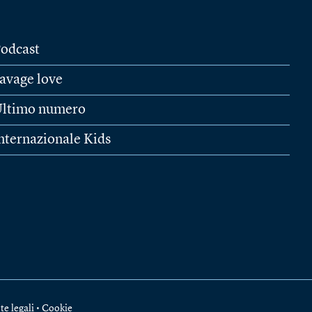
odcast
avage love
ltimo numero
nternazionale Kids
te legali
•
Cookie