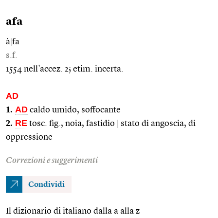
afa
à
|
fa
s.f.
1554 nell'accez. 2; etim. incerta.
AD
1.
AD
caldo umido, soffocante
2.
RE
tosc. fig., noia, fastidio
|
stato di angoscia, di
oppressione
Correzioni e suggerimenti
Condividi
Il dizionario di italiano dalla a alla z