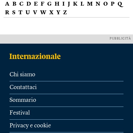
A
B
C
D
E
F
G
H
I
J
K
L
M
N
O
P
Q
R
S
T
U
V
W
X
Y
Z
PUBBLICITÀ
Chi siamo
Contattaci
Sommario
Festival
Privacy e cookie