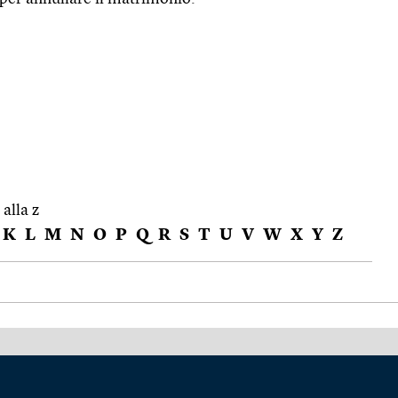
 alla z
K
L
M
N
O
P
Q
R
S
T
U
V
W
X
Y
Z