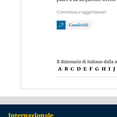
Correzioni e suggerimenti
Condividi
Il dizionario di italiano dalla a
A
B
C
D
E
F
G
H
I
J