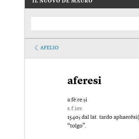
IL NUOVO DE MAURO
AFELIO
aferesi
a
|
fè
|
re
|
ṣi
s.f.inv.
1540; dal lat. tardo aphaerĕsi
“tolgo”.