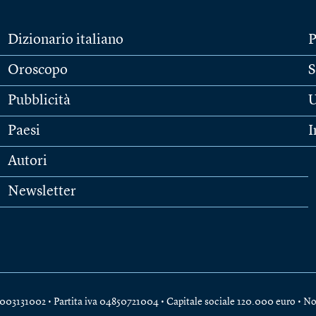
Dizionario italiano
P
Oroscopo
S
Pubblicità
U
Paesi
I
Autori
Newsletter
e 04003131002 • Partita iva 04850721004 • Capitale sociale 120.000 euro •
No