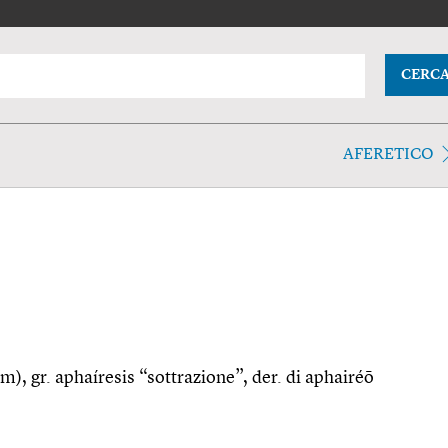
CERC
AFERETICO
(m), gr. aphaíresis “sottrazione”, der. di aphairéō