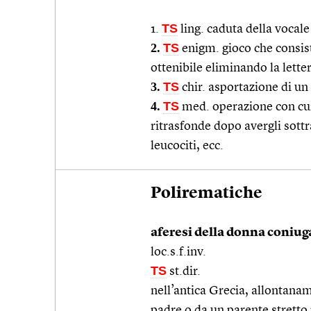
TS
1.
ling. caduta della vocale 
2.
TS
enigm. gioco che consiste
ottenibile eliminando la lettera
3.
TS
chir. asportazione di un
4.
TS
med. operazione con cui 
ritrasfonde dopo avergli sottr
leucociti, ecc.
Polirematiche
aferesi della donna coniug
loc.s.f.inv.
TS
st.dir.
nell’antica Grecia, allontana
padre o da un parente stretto