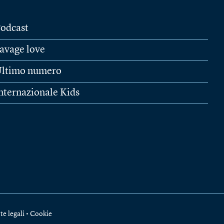
odcast
avage love
ltimo numero
nternazionale Kids
te legali
•
Cookie