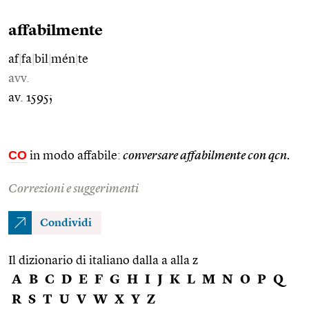
affabilmente
af
|
fa
|
bil
|
mén
|
te
avv.
av. 1595;
CO
in modo affabile:
conversare affabilmente con qcn.
Correzioni e suggerimenti
Condividi
Il dizionario di italiano dalla a alla z
A
B
C
D
E
F
G
H
I
J
K
L
M
N
O
P
Q
R
S
T
U
V
W
X
Y
Z