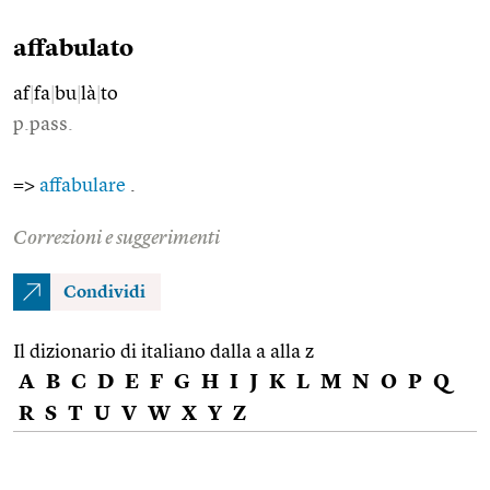
affabulato
af
|
fa
|
bu
|
là
|
to
p.pass.
=>
affabulare
.
Correzioni e suggerimenti
Condividi
Il dizionario di italiano dalla a alla z
A
B
C
D
E
F
G
H
I
J
K
L
M
N
O
P
Q
R
S
T
U
V
W
X
Y
Z