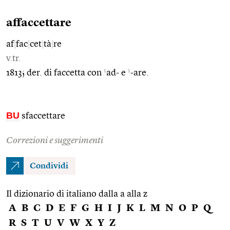
affaccettare
af
|
fac
|
cet
|
tà
|
re
v.tr.
1
1
1813; der. di faccetta con
ad- e
-are.
BU
sfaccettare
Correzioni e suggerimenti
Condividi
Il dizionario di italiano dalla a alla z
A
B
C
D
E
F
G
H
I
J
K
L
M
N
O
P
Q
R
S
T
U
V
W
X
Y
Z