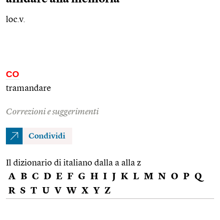
loc.v.
CO
tramandare
Correzioni e suggerimenti
Condividi
Il dizionario di italiano dalla a alla z
A
B
C
D
E
F
G
H
I
J
K
L
M
N
O
P
Q
R
S
T
U
V
W
X
Y
Z