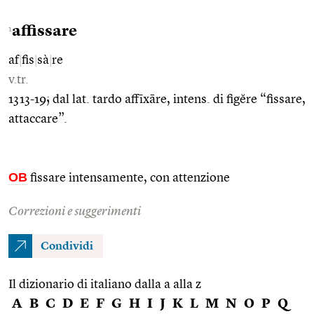
affissare
1
af
|
fis
|
sà
|
re
v.tr.
1313-19; dal lat. tardo affīxāre, intens. di figĕre “fissare,
attaccare”.
OB
fissare intensamente, con attenzione
Correzioni e suggerimenti
Condividi
Il dizionario di italiano dalla a alla z
A
B
C
D
E
F
G
H
I
J
K
L
M
N
O
P
Q