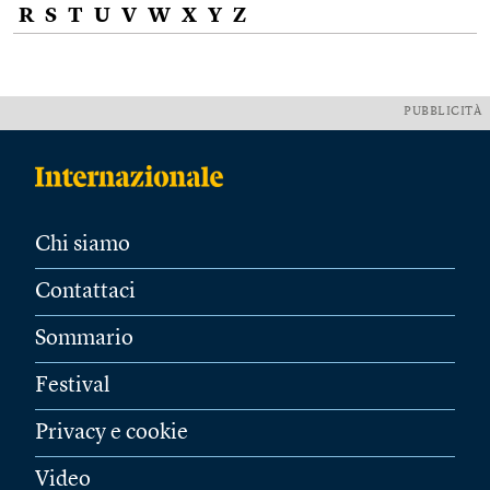
R
S
T
U
V
W
X
Y
Z
PUBBLICITÀ
Chi siamo
Contattaci
Sommario
Festival
Privacy e cookie
Video