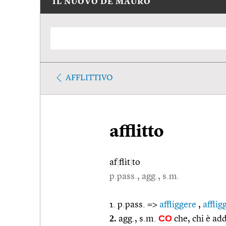
IL NUOVO DE MAURO
AFFLITTIVO
afflitto
af
|
flìt
|
to
p.pass., agg., s.m.
1. p.pass. =>
affliggere
,
afflig
2.
CO
agg., s.m.
che, chi è ad