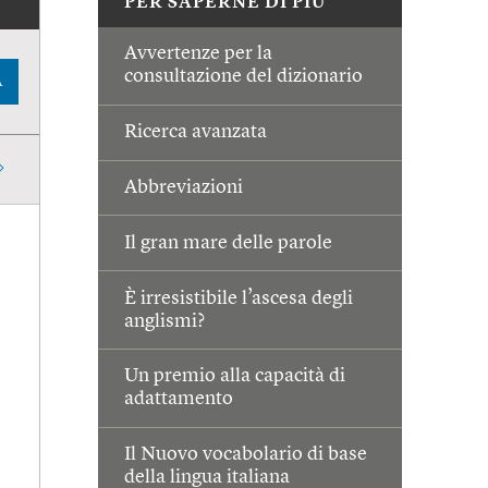
PER SAPERNE DI PIÙ
Avvertenze per la
consultazione del dizionario
A
Ricerca avanzata
Abbreviazioni
Il gran mare delle parole
È irresistibile l’ascesa degli
anglismi?
Un premio alla capacità di
adattamento
Il Nuovo vocabolario di base
della lingua italiana