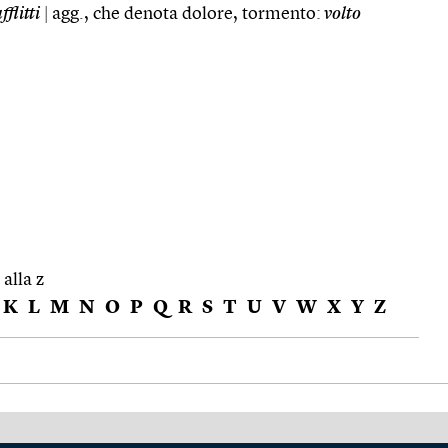
fflitti
|
agg., che denota dolore, tormento:
volto
 alla z
K
L
M
N
O
P
Q
R
S
T
U
V
W
X
Y
Z