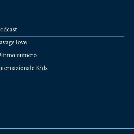
odcast
avage love
ltimo numero
nternazionale Kids