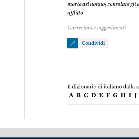
morte del nonno
;
consolare gli a
afflitto
Correzioni e suggerimenti
Condividi
Il dizionario di italiano dalla a
A
B
C
D
E
F
G
H
I
J