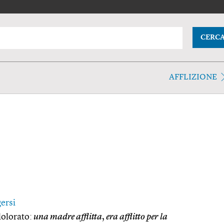
CERC
AFFLIZIONE
gersi
dolorato:
una madre afflitta
,
era afflitto per la