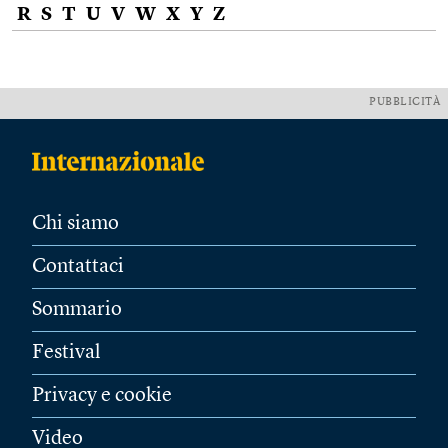
R
S
T
U
V
W
X
Y
Z
PUBBLICITÀ
Chi siamo
Contattaci
Sommario
Festival
Privacy e cookie
Video