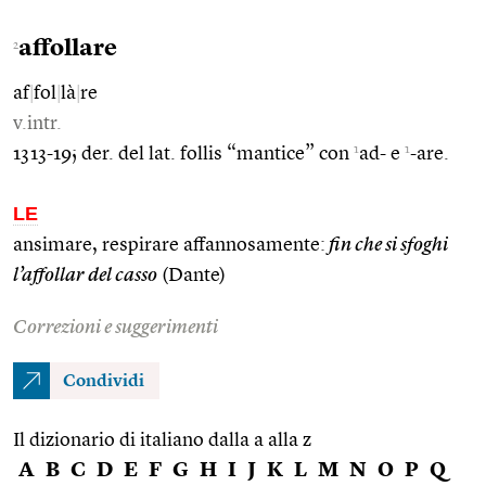
affollare
2
af
|
fol
|
là
|
re
v.intr.
1
1
1313-19; der. del lat. follis “mantice” con
ad- e
-are.
LE
ansimare, respirare affannosamente:
fin che si sfoghi
l’affollar del casso
(Dante)
Correzioni e suggerimenti
Condividi
Il dizionario di italiano dalla a alla z
A
B
C
D
E
F
G
H
I
J
K
L
M
N
O
P
Q