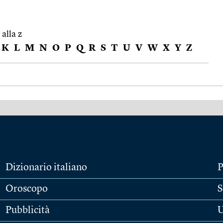
 alla z
K
L
M
N
O
P
Q
R
S
T
U
V
W
X
Y
Z
Dizionario italiano
P
Oroscopo
S
Pubblicità
U