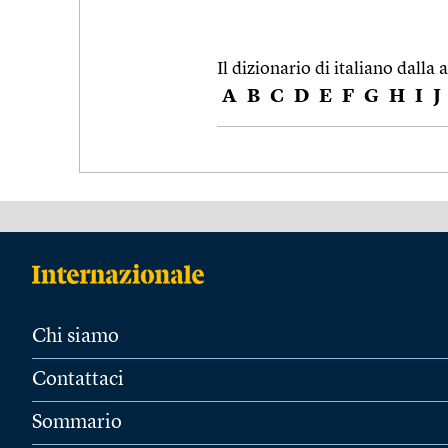
Il dizionario di italiano dalla a
A
B
C
D
E
F
G
H
I
J
Chi siamo
Contattaci
Sommario