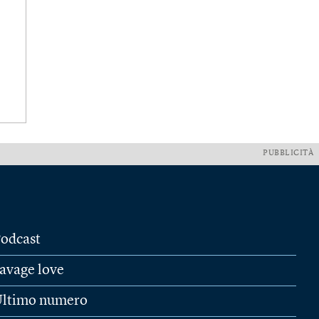
PUBBLICITÀ
odcast
avage love
ltimo numero