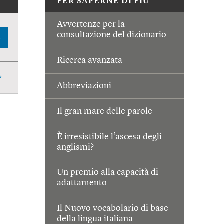
PER SAPERNE DI PIÙ
Avvertenze per la
consultazione del dizionario
A
Ricerca avanzata
Abbreviazioni
Il gran mare delle parole
È irresistibile l’ascesa degli
anglismi?
Un premio alla capacità di
adattamento
Il Nuovo vocabolario di base
della lingua italiana