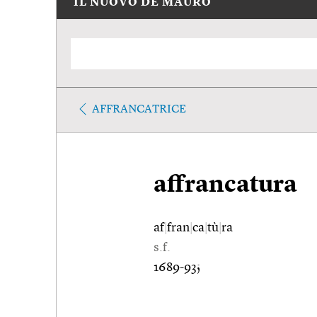
IL NUOVO DE MAURO
AFFRANCATRICE
affrancatura
af
|
fran
|
ca
|
tù
|
ra
s.f.
1689-93;