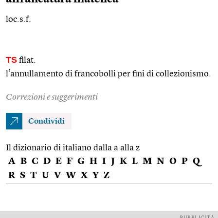
loc.s.f.
TS
filat.
l’annullamento di francobolli per fini di collezionismo.
Correzioni e suggerimenti
Condividi
Il dizionario di italiano dalla a alla z
A
B
C
D
E
F
G
H
I
J
K
L
M
N
O
P
Q
R
S
T
U
V
W
X
Y
Z