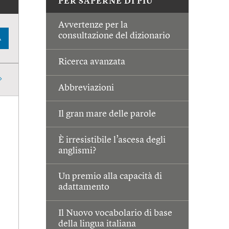
PER SAPERNE DI PIÙ
Avvertenze per la
consultazione del dizionario
A
Ricerca avanzata
Abbreviazioni
Il gran mare delle parole
È irresistibile l’ascesa degli
anglismi?
Un premio alla capacità di
adattamento
Il Nuovo vocabolario di base
della lingua italiana