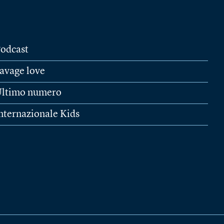
odcast
avage love
ltimo numero
nternazionale Kids