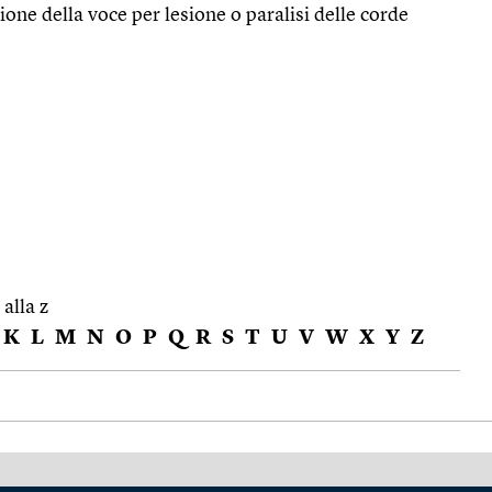
ione della voce per lesione o paralisi delle corde
 alla z
K
L
M
N
O
P
Q
R
S
T
U
V
W
X
Y
Z