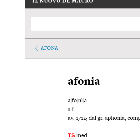
IL NUOVO DE MAURO
AFONA
afonia
a
|
fo
|
nì
|
a
s.f.
av. 1712; dal gr. aphōnía, comp
TS
med.