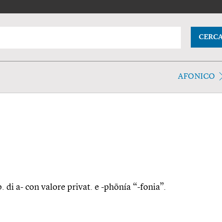
CERC
AFONICO
. di a- con valore privat. e -phōnía “-fonia”.