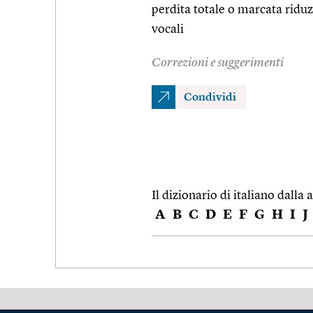
perdita totale o marcata riduz
vocali
Correzioni e suggerimenti
Condividi
Il dizionario di italiano dalla a
A
B
C
D
E
F
G
H
I
J