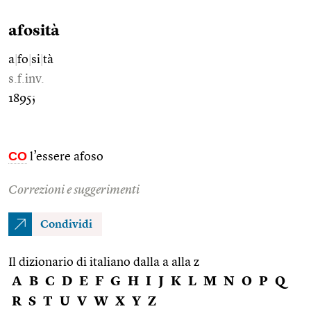
afosità
a
|
fo
|
si
|
tà
s.f.inv.
1895;
CO
l’essere afoso
Correzioni e suggerimenti
Condividi
Il dizionario di italiano dalla a alla z
A
B
C
D
E
F
G
H
I
J
K
L
M
N
O
P
Q
R
S
T
U
V
W
X
Y
Z