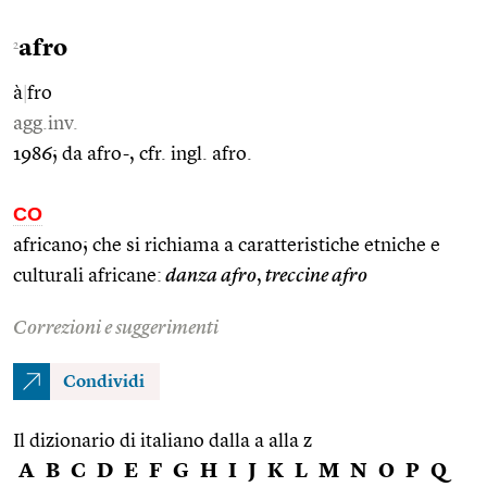
afro
2
à
|
fro
agg.inv.
1986; da afro-, cfr. ingl. afro.
CO
africano; che si richiama a caratteristiche etniche e
culturali africane:
danza afro
,
treccine afro
Correzioni e suggerimenti
Condividi
Il dizionario di italiano dalla a alla z
A
B
C
D
E
F
G
H
I
J
K
L
M
N
O
P
Q