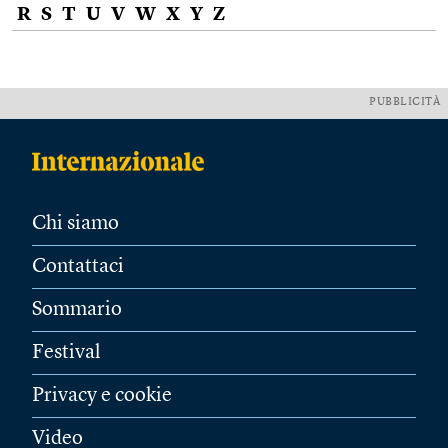
R
S
T
U
V
W
X
Y
Z
PUBBLICITÀ
Chi siamo
Contattaci
Sommario
Festival
Privacy e cookie
Video