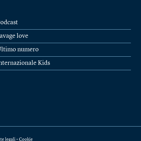
odcast
avage love
ltimo numero
nternazionale Kids
te legali
•
Cookie