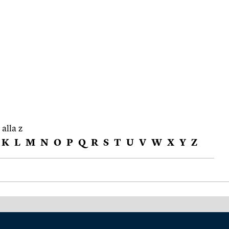
 alla z
K
L
M
N
O
P
Q
R
S
T
U
V
W
X
Y
Z