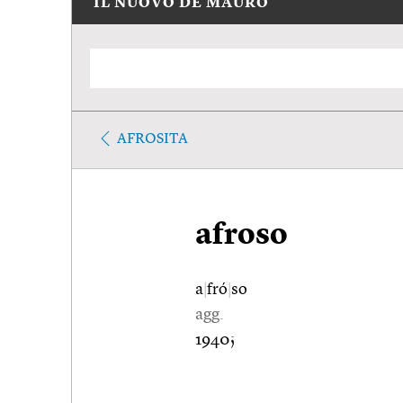
IL NUOVO DE MAURO
AFROSITA
afroso
a
|
fró
|
so
agg.
1940;