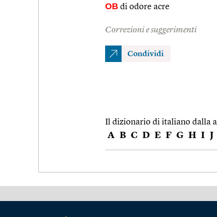
OB
di odore acre
Correzioni e suggerimenti
Condividi
Il dizionario di italiano dalla a
A
B
C
D
E
F
G
H
I
J