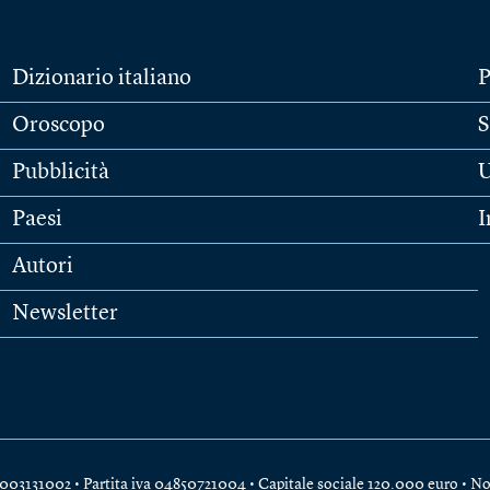
Dizionario italiano
P
Oroscopo
S
Pubblicità
U
Paesi
I
Autori
Newsletter
e 04003131002 • Partita iva 04850721004 • Capitale sociale 120.000 euro •
No