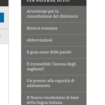
PER SAPERNE DI PIÙ
Avvertenze per la
consultazione del dizionario
A
Ricerca avanzata
Abbreviazioni
Il gran mare delle parole
È irresistibile l’ascesa degli
anglismi?
Un premio alla capacità di
adattamento
Il Nuovo vocabolario di base
della lingua italiana