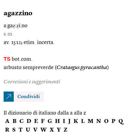
agazzino
a
|
gaẓ
|
ẓì
|
no
s.m.
av. 1512; etim. incerta.
TS
bot.com.
arbusto sempreverde (
Crataegus pyracantha
)
Correzioni e suggerimenti
Condividi
Il dizionario di italiano dalla a alla z
A
B
C
D
E
F
G
H
I
J
K
L
M
N
O
P
Q
R
S
T
U
V
W
X
Y
Z