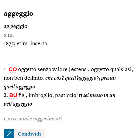
aggeggio
ag
|
gég
|
gio
s.m.
1875; etim. incerta.
CO
1.
oggetto senza valore
|
estens., oggetto qualsiasi,
non ben definito:
che cos’è quell’aggeggio?
;
prendi
quell’aggeggio
2.
BU
fig., imbroglio, pasticcio:
ti sei messo in un
bell’aggeggio
Correzioni e suggerimenti
Condividi