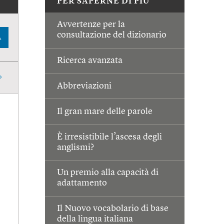
PER SAPERNE DI PIÙ
Avvertenze per la
consultazione del dizionario
A
Ricerca avanzata
Abbreviazioni
Il gran mare delle parole
È irresistibile l’ascesa degli
anglismi?
Un premio alla capacità di
adattamento
Il Nuovo vocabolario di base
della lingua italiana