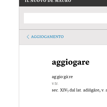
IL NUOVO DE MAURO
AGGIOGAMENTO
aggiogare
ag
|
gio
|
gà
|
re
v.tr.
sec. XIV; dal lat. adiŭgāre, v.