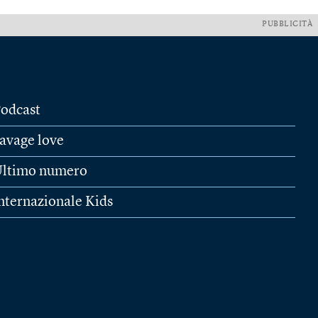
PUBBLICITÀ
odcast
avage love
ltimo numero
nternazionale Kids