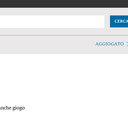
CERC
AGGIOGATO
 anche giogo.