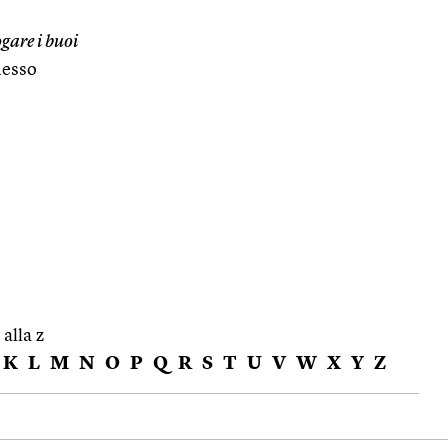
gare i buoi
messo
 alla z
K
L
M
N
O
P
Q
R
S
T
U
V
W
X
Y
Z