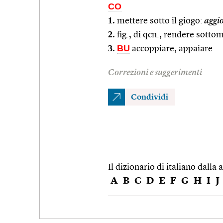
CO
1.
mettere sotto il giogo:
aggio
2.
fig., di qcn., rendere sotto
3.
BU
accoppiare, appaiare
Correzioni e suggerimenti
Condividi
Il dizionario di italiano dalla a
A
B
C
D
E
F
G
H
I
J