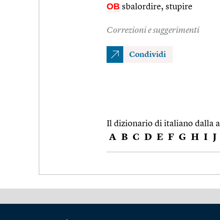
OB
sbalordire, stupire
Correzioni e suggerimenti
Condividi
Il dizionario di italiano dalla a
A
B
C
D
E
F
G
H
I
J