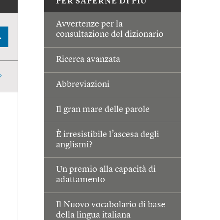
PER SAPERNE DI PIÙ
Avvertenze per la
consultazione del dizionario
A
Ricerca avanzata
Abbreviazioni
Il gran mare delle parole
È irresistibile l’ascesa degli
anglismi?
Un premio alla capacità di
adattamento
Il Nuovo vocabolario di base
della lingua italiana