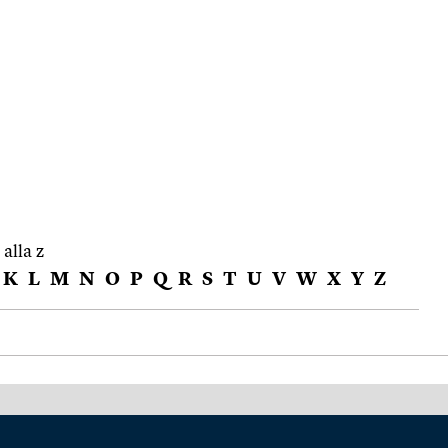
 alla z
K
L
M
N
O
P
Q
R
S
T
U
V
W
X
Y
Z