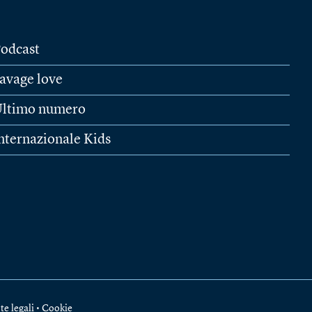
odcast
avage love
ltimo numero
nternazionale Kids
te legali
•
Cookie