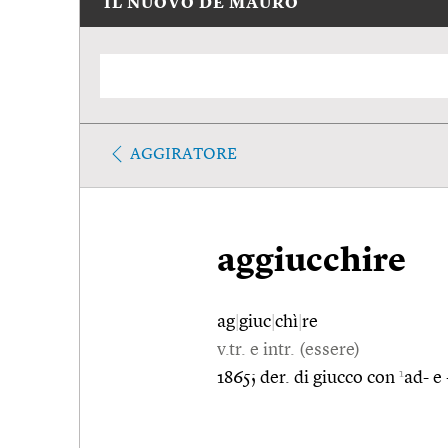
IL NUOVO DE MAURO
AGGIRATORE
aggiucchire
ag
|
giuc
|
chì
|
re
v.tr. e intr. (essere)
1
1865; der. di giucco con
ad- e 