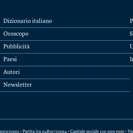
Dizionario italiano
P
Oroscopo
S
Pubblicità
U
Paesi
I
Autori
Newsletter
e 04003131002 • Partita iva 04850721004 • Capitale sociale 120.000 euro •
No