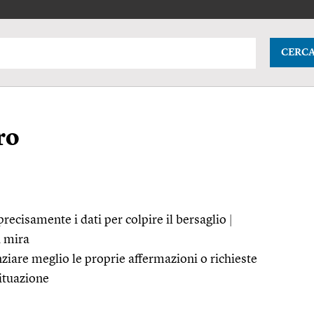
CERC
ro
recisamente i dati per colpire il bersaglio
|
a mira
nziare meglio le proprie affermazioni o richieste
situazione