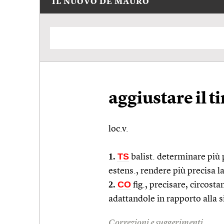
IL NUOVO DE MAURO
aggiustare il ti
loc.v.
1.
TS
balist.
determinare più p
estens.
, rendere più precisa l
2.
CO
fig.
, precisare, circosta
adattandole in rapporto alla 
Correzioni e suggerimenti