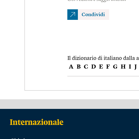
Condividi
Il dizionario di italiano dalla a
A
B
C
D
E
F
G
H
I
J