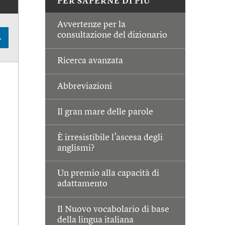
PER SAPERNE DI PIÙ
Avvertenze per la
consultazione del dizionario
A
Ricerca avanzata
Abbreviazioni
Il gran mare delle parole
È irresistibile l’ascesa degli
anglismi?
Un premio alla capacità di
adattamento
Il Nuovo vocabolario di base
della lingua italiana