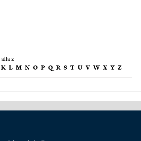
 alla z
K
L
M
N
O
P
Q
R
S
T
U
V
W
X
Y
Z