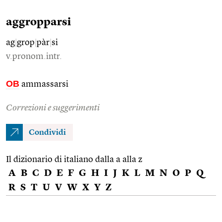
aggropparsi
ag
|
grop
|
pàr
|
si
v.pronom.intr.
OB
ammassarsi
Correzioni e suggerimenti
Condividi
Il dizionario di italiano dalla a alla z
A
B
C
D
E
F
G
H
I
J
K
L
M
N
O
P
Q
R
S
T
U
V
W
X
Y
Z