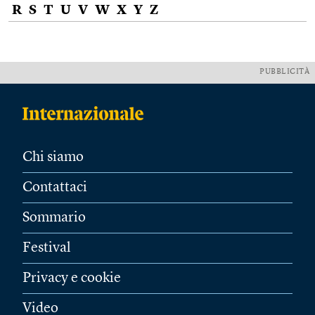
R
S
T
U
V
W
X
Y
Z
PUBBLICITÀ
Chi siamo
Contattaci
Sommario
Festival
Privacy e cookie
Video