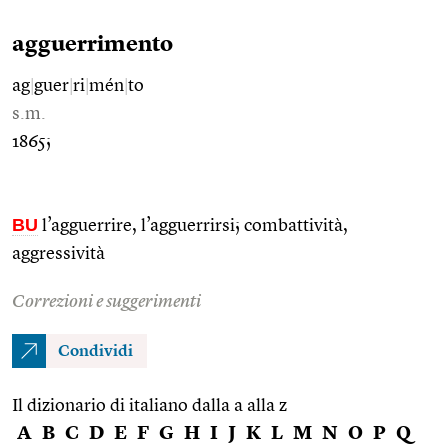
agguerrimento
ag
|
guer
|
ri
|
mén
|
to
s.m.
1865;
BU
l’agguerrire, l’agguerrirsi; combattività,
aggressività
Correzioni e suggerimenti
Condividi
Il dizionario di italiano dalla a alla z
A
B
C
D
E
F
G
H
I
J
K
L
M
N
O
P
Q