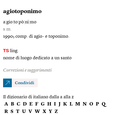
agiotoponimo
a
|
gio
|
to
|
pò
|
ni
|
mo
s.m.
1990; comp. di agio- e toponimo.
TS
ling.
nome di luogo dedicato a un santo
Correzioni e suggerimenti
Condividi
Il dizionario di italiano dalla a alla z
A
B
C
D
E
F
G
H
I
J
K
L
M
N
O
P
Q
R
S
T
U
V
W
X
Y
Z