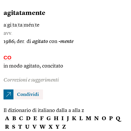
agitatamente
a
|
gi
|
ta
|
ta
|
mén
|
te
avv.
1986; der. di
agitato
con
-mente
CO
in modo agitato, concitato
Correzioni e suggerimenti
Condividi
Il dizionario di italiano dalla a alla z
A
B
C
D
E
F
G
H
I
J
K
L
M
N
O
P
Q
R
S
T
U
V
W
X
Y
Z