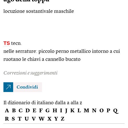
locuzione sostantivale maschile
TS
tecn.
nelle serrature: piccolo perno metallico intorno a cui
ruotano le chiavi a cannello bucato
Correzioni e suggerimenti
Condividi
Il dizionario di italiano dalla a alla z
A
B
C
D
E
F
G
H
I
J
K
L
M
N
O
P
Q
R
S
T
U
V
W
X
Y
Z